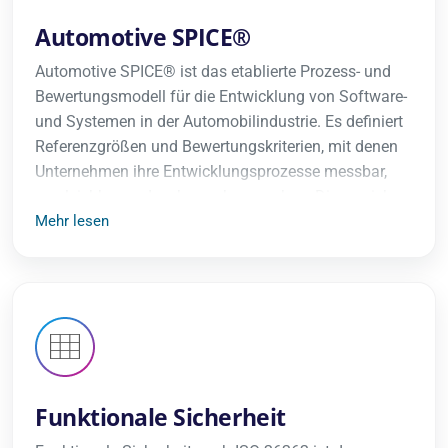
Automotive SPICE®
Automotive SPICE® ist das etablierte Prozess- und
Bewertungsmodell für die Entwicklung von Software-
und Systemen in der Automobilindustrie. Es definiert
Referenzgrößen und Bewertungskriterien, mit denen
Unternehmen ihre Entwicklungsprozesse messbar,
vergleichbar und verbesserbar machen. Diese reichen
vom Requirements Engineering bis zum Test.
Mehr lesen
Automotive SPICE® wird benötigt, weil OEMs und
Tier-1-Zulieferer häufig einen nachweisbaren
Reifegrad verlangen. Zudem sind standardisierte,
auditierbare Prozesse die Basis für reproduzierbare
Qualität, geringere Projektrisiken und
Lieferantenfähigkeit.
Funktionale Sicherheit