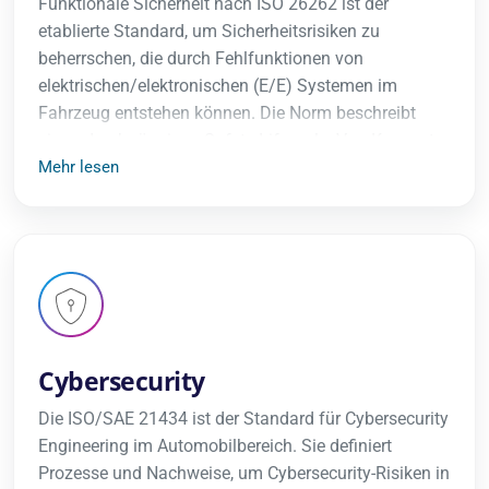
Funktionale Sicherheit nach ISO 26262 ist der
etablierte Standard, um Sicherheitsrisiken zu
beherrschen, die durch Fehlfunktionen von
elektrischen/elektronischen (E/E) Systemen im
Fahrzeug entstehen können. Die Norm beschreibt
einen durchgängigen Safety-Lifecycle. Von Konzept
und Entwicklung über Produktion bis Betrieb und
Mehr lesen
Service inklusive Methoden, Rollen und Nachweisen.
Kern ist eine strukturierte Gefährdungs- und
Risikoanalyse (HARA) mit ASIL-Einstufung. Hieraus
werden Sicherheitsziele sowie Hardware- und
Softwareanforderungen abgeleitet und anschließend
verifiziert.
Cybersecurity
Die ISO/SAE 21434 ist der Standard für Cybersecurity
Engineering im Automobilbereich. Sie definiert
Prozesse und Nachweise, um Cybersecurity-Risiken in